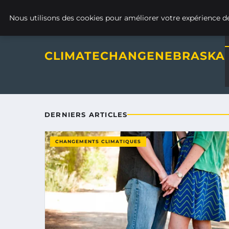
Climatechangenebraska - Blo
JEUDI 6 AOÛT 2026
Nous utilisons des cookies pour améliorer votre expérience de
CLIMATECHANGENEBRASKA
DERNIERS ARTICLES
CHANGEMENTS CLIMATIQUES