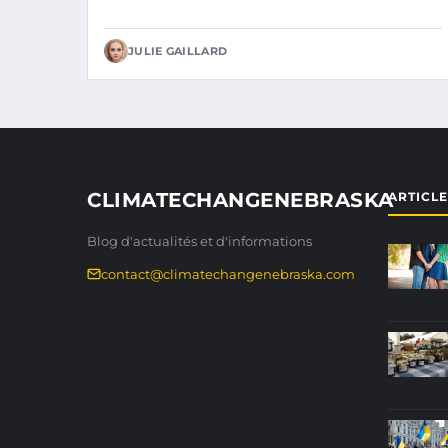
JULIE GAILLARD
CLIMATECHANGENEBRASKA
ARTICL
Blog d'actualités et d'informations
contact@climatechangenebraska.com