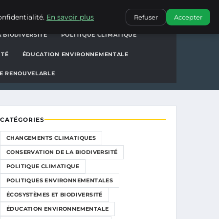
ions
CONTACT
nfidentialité.
En savoir plus
Refuser
Accepter
 BIODIVERSITÉ
POLITIQUE CLIMATIQUE
ITÉ
ÉDUCATION ENVIRONNEMENTALE
E RENOUVELABLE
CATÉGORIES
CHANGEMENTS CLIMATIQUES
CONSERVATION DE LA BIODIVERSITÉ
POLITIQUE CLIMATIQUE
POLITIQUES ENVIRONNEMENTALES
ÉCOSYSTÈMES ET BIODIVERSITÉ
ÉDUCATION ENVIRONNEMENTALE