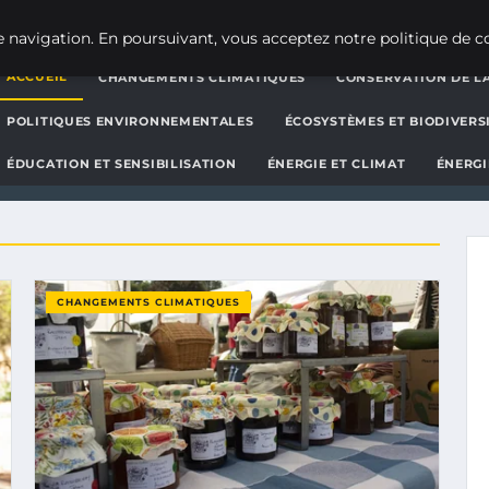
g d'actualités et d'informat
 navigation. En poursuivant, vous acceptez notre politique de co
ACCUEIL
CHANGEMENTS CLIMATIQUES
CONSERVATION DE LA
POLITIQUES ENVIRONNEMENTALES
ÉCOSYSTÈMES ET BIODIVERS
ÉDUCATION ET SENSIBILISATION
ÉNERGIE ET CLIMAT
ÉNERGI
CHANGEMENTS CLIMATIQUES