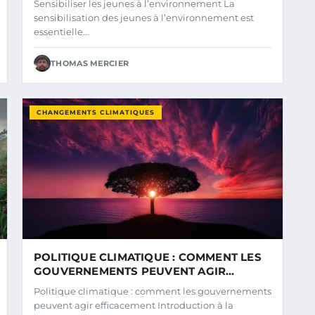
Sensibiliser les jeunes à l’environnement La
sensibilisation des jeunes à l’environnement est
essentielle…
THOMAS MERCIER
CHANGEMENTS CLIMATIQUES
POLITIQUE CLIMATIQUE : COMMENT LES
GOUVERNEMENTS PEUVENT AGIR
EFFICACEMENT
Politique climatique : comment les gouvernements
peuvent agir efficacement Introduction à la