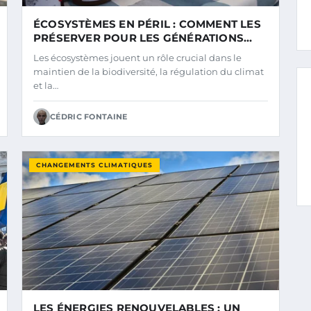
ÉCOSYSTÈMES EN PÉRIL : COMMENT LES
PRÉSERVER POUR LES GÉNÉRATIONS
FUTURES
Les écosystèmes jouent un rôle crucial dans le
maintien de la biodiversité, la régulation du climat
et la…
CÉDRIC FONTAINE
CHANGEMENTS CLIMATIQUES
LES ÉNERGIES RENOUVELABLES : UN