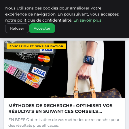
Climatechangenebraska - Blo
Nous utilisons des cookies pour améliorer votre
CLIMATECHANGENEBRASKA
expérience de navigation. En poursuivant, vous acceptez
notre politique de confidentialité.
En savoir plus
Refuser
Accepter
DERNIERS ARTICLES
ÉDUCATION ET SENSIBILISATION
MÉTHODES DE RECHERCHE : OPTIMISER VOS
RÉSULTATS EN SUIVANT CES CONSEILS
PRATIQUES
EN BREF Optimisation de vos méthodes de recherche pour
des résultats plus efficaces.