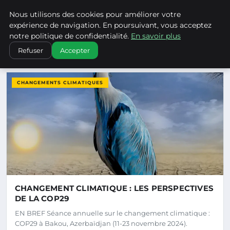
Climatechangenebraska - Blo
Nous utilisons des cookies pour améliorer votre
CLIMATECHANGENEBRASKA
expérience de navigation. En poursuivant, vous acceptez
notre politique de confidentialité.
En savoir plus
Refuser
Accepter
DERNIERS ARTICLES
CHANGEMENTS CLIMATIQUES
CHANGEMENT CLIMATIQUE : LES PERSPECTIVES
DE LA COP29
EN BREF Séance annuelle sur le changement climatique :
COP29 à Bakou, Azerbaïdjan (11-23 novembre 2024).