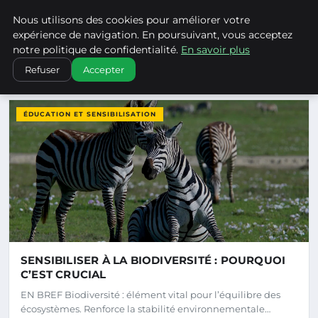
Climatechangenebraska - Blo
Nous utilisons des cookies pour améliorer votre
CLIMATECHANGENEBRASKA
expérience de navigation. En poursuivant, vous acceptez
notre politique de confidentialité.
En savoir plus
Refuser
Accepter
DERNIERS ARTICLES
ÉDUCATION ET SENSIBILISATION
SENSIBILISER À LA BIODIVERSITÉ : POURQUOI
C’EST CRUCIAL
EN BREF Biodiversité : élément vital pour l’équilibre des
écosystèmes. Renforce la stabilité environnementale…