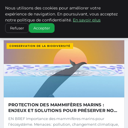
Climatechangenebraska - Blo
Nous utilisons des cookies pour améliorer votre
CLIMATECHANGENEBRASKA
expérience de navigation. En poursuivant, vous acceptez
notre politique de confidentialité.
En savoir plus
Refuser
Accepter
DERNIERS ARTICLES
CONSERVATION DE LA BIODIVERSITÉ
PROTECTION DES MAMMIFÈRES MARINS :
ENJEUX ET SOLUTIONS POUR PRÉSERVER NOS
OCÉANS
EN BREF Importance des mammifères marins pour
l’écosystème. Menaces : pollution, changement climatique,