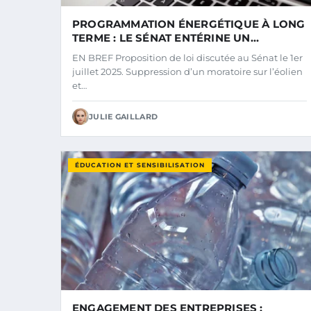
PROGRAMMATION ÉNERGÉTIQUE À LONG
TERME : LE SÉNAT ENTÉRINE UN
ASSOUPLISSEMENT DES AMBITIONS DE
EN BREF Proposition de loi discutée au Sénat le 1er
RÉDUCTION DES ÉMISSIONS DE GAZ À
juillet 2025. Suppression d’un moratoire sur l’éolien
EFFET DE SERRE ET ABANDONNE LES
et…
CIBLES SECTORIELLES POUR LES
ÉNERGIES RENOUVELABLES.
JULIE GAILLARD
ÉDUCATION ET SENSIBILISATION
ENGAGEMENT DES ENTREPRISES :