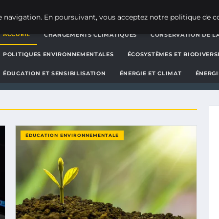
g d'actualités et d'informat
 navigation. En poursuivant, vous acceptez notre politique de co
ACCUEIL
CHANGEMENTS CLIMATIQUES
CONSERVATION DE LA
POLITIQUES ENVIRONNEMENTALES
ÉCOSYSTÈMES ET BIODIVERS
ÉDUCATION ET SENSIBILISATION
ÉNERGIE ET CLIMAT
ÉNERGI
ÉDUCATION ENVIRONNEMENTALE