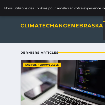
Climatechangenebraska - Blo
VENDREDI 7 AOÛT 2026
Nous utilisons des cookies pour améliorer votre expérience de
CLIMATECHANGENEBRASKA
DERNIERS ARTICLES
ÉNERGIE RENOUVELABLE