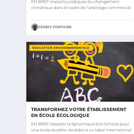
EN BREF Impacts juridiques du changement
NÉCESSAIRE
climatique dans le cadre de l’arbitrage commercial.
CÉDRIC FONTAINE
ÉDUCATION ENVIRONNEMENTALE
TRANSFORMEZ VOTRE ÉTABLISSEMENT
EN ÉCOLE ÉCOLOGIQUE
EN BREF Adoptez la dynamique Eco-Schools pour
une école durable. Accédez à un label international