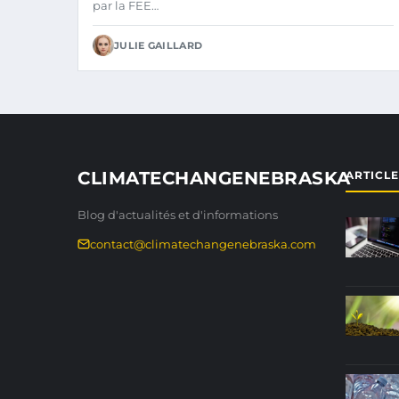
par la FEE…
JULIE GAILLARD
CLIMATECHANGENEBRASKA
ARTICL
Blog d'actualités et d'informations
contact@climatechangenebraska.com