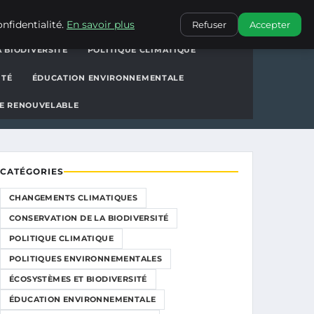
ions
CONTACT
nfidentialité.
En savoir plus
Refuser
Accepter
 BIODIVERSITÉ
POLITIQUE CLIMATIQUE
ITÉ
ÉDUCATION ENVIRONNEMENTALE
E RENOUVELABLE
CATÉGORIES
CHANGEMENTS CLIMATIQUES
CONSERVATION DE LA BIODIVERSITÉ
POLITIQUE CLIMATIQUE
POLITIQUES ENVIRONNEMENTALES
ÉCOSYSTÈMES ET BIODIVERSITÉ
ÉDUCATION ENVIRONNEMENTALE