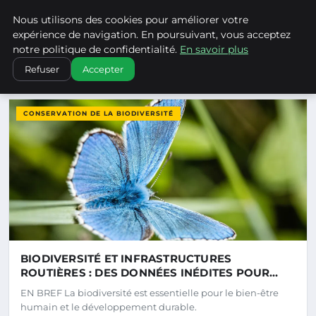
Climatechangenebraska - Blo
Nous utilisons des cookies pour améliorer votre
CLIMATECHANGENEBRASKA
expérience de navigation. En poursuivant, vous acceptez
notre politique de confidentialité.
En savoir plus
Refuser
Accepter
DERNIERS ARTICLES
CONSERVATION DE LA BIODIVERSITÉ
BIODIVERSITÉ ET INFRASTRUCTURES
ROUTIÈRES : DES DONNÉES INÉDITES POUR
ORIENTER LES INVESTISSEMENTS DURABLES
EN BREF La biodiversité est essentielle pour le bien-être
humain et le développement durable.