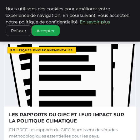
Climatechangenebraska - Blo
Nous utilisons des cookies pour améliorer votre
CLIMATECHANGENEBRASKA
expérience de navigation. En poursuivant, vous acceptez
notre politique de confidentialité.
En savoir plus
Refuser
Accepter
DERNIERS ARTICLES
POLITIQUES ENVIRONNEMENTALES
LES RAPPORTS DU GIEC ET LEUR IMPACT SUR
LA POLITIQUE CLIMATIQUE
EN BREF Les rapports du GIEC fournissent des études
méthodologiques essentielles pour les pays.