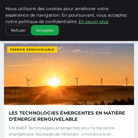
Climatechangenebraska - Blo
Nous utilisons des cookies pour améliorer votre
CLIMATECHANGENEBRASKA
expérience de navigation. En poursuivant, vous acceptez
notre politique de confidentialité.
En savoir plus
Refuser
Accepter
DERNIERS ARTICLES
ÉNERGIE RENOUVELABLE
LES TECHNOLOGIES ÉMERGENTES EN MATIÈRE
D’ÉNERGIE RENOUVELABLE
EN BREF Technologies émergentes pour la transition
énergétique Stockage de l’énergie : innovations en…