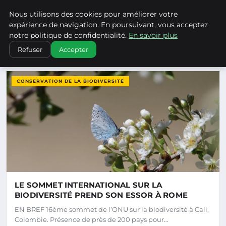
Climatechangenebraska - Blo
Nous utilisons des cookies pour améliorer votre
CLIMATECHANGENEBRASKA
expérience de navigation. En poursuivant, vous acceptez
notre politique de confidentialité.
En savoir plus
Refuser
Accepter
DERNIERS ARTICLES
CONSERVATION DE LA BIODIVERSITÉ
LE SOMMET INTERNATIONAL SUR LA
BIODIVERSITÉ PREND SON ESSOR À ROME
EN BREF 16ème sommet de l’ONU sur la biodiversité à Cali,
Colombie. Présence de près de 200 pays pour…