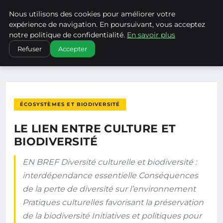
Nous utilisons des cookies pour améliorer votre
CLIMATECHANGENEBRASKA
expérience de navigation. En poursuivant, vous acceptez
notre politique de confidentialité.
En savoir plus
ACCUEIL
ÉCOSYSTÈMES ET BIODIVERSITÉ
Refuser
Accepter
LE LIEN ENTRE CULTURE ET BIODIVERSITÉ
ÉCOSYSTÈMES ET BIODIVERSITÉ
LE LIEN ENTRE CULTURE ET
BIODIVERSITÉ
EN BREF Diversité culturelle et biodiversité :
interdépendance essentielle Conséquences
de la perte de diversité sur l’environnement
Pratiques culturelles favorisant la préservation
de la biodiversité Initiatives et politiques pour