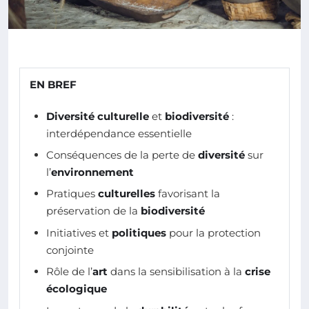
EN BREF
Diversité culturelle
et
biodiversité
:
interdépendance essentielle
Conséquences de la perte de
diversité
sur
l’
environnement
Pratiques
culturelles
favorisant la
préservation de la
biodiversité
Initiatives et
politiques
pour la protection
conjointe
Rôle de l’
art
dans la sensibilisation à la
crise
écologique