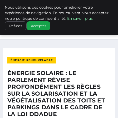
Nous utilisons des cookies pour améliorer votre
CLIMATECHANGENEBRASKA
expérience de navigation. En poursuivant, vous acceptez
notre politique de confidentialité.
En savoir plus
ACCUEIL
ÉNERGIE RENOUVELABLE
Refuser
Accepter
ÉNERGIE SOLAIRE : LE PARLEMENT RÉVISE PROFONDÉMENT
LES…
ÉNERGIE RENOUVELABLE
ÉNERGIE SOLAIRE : LE
PARLEMENT RÉVISE
PROFONDÉMENT LES RÈGLES
SUR LA SOLARISATION ET LA
VÉGÉTALISATION DES TOITS ET
PARKINGS DANS LE CADRE DE
LA LOI DDADUE