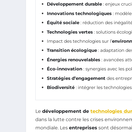
Développement durable
: enjeux cruci
Innovations technologiques
: modèle
Équité sociale
: réduction des inégali
Technologies vertes
: solutions écolo
Impact des technologies sur l’
environ
Transition écologique
: adaptation de
Énergies renouvelables
: avancées att
Éco-innovation
: synergies avec les po
Stratégies d’engagement
des entrepr
Biodiversité
: intégrer les technologies
Le
développement de
technologies du
dans la lutte contre les crises environneme
mondiale. Les
entreprises
sont désormais