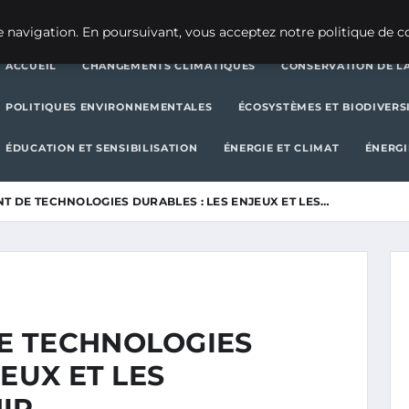
CHANGEMENTS CLIMATIQUES
CONSERVATION DE LA BIODIVERSITÉ
 navigation. En poursuivant, vous acceptez notre politique de co
ACCUEIL
CHANGEMENTS CLIMATIQUES
CONSERVATION DE LA
POLITIQUES ENVIRONNEMENTALES
ÉCOSYSTÈMES ET BIODIVERS
ÉDUCATION ET SENSIBILISATION
ÉNERGIE ET CLIMAT
ÉNERGI
 DE TECHNOLOGIES DURABLES : LES ENJEUX ET LES…
E TECHNOLOGIES
EUX ET LES
IR