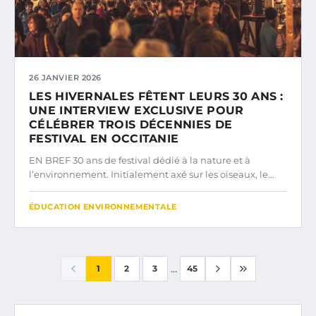
26 JANVIER 2026
LES HIVERNALES FÊTENT LEURS 30 ANS :
UNE INTERVIEW EXCLUSIVE POUR
CÉLÉBRER TROIS DÉCENNIES DE
FESTIVAL EN OCCITANIE
EN BREF 30 ans de festival dédié à la nature et à
l’environnement. Initialement axé sur les oiseaux, le…
ÉDUCATION ENVIRONNEMENTALE
...
1
2
3
45