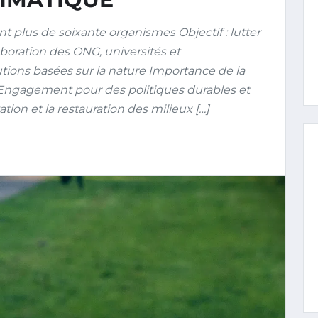
plus de soixante organismes Objectif : lutter
boration des ONG, universités et
ions basées sur la nature Importance de la
Engagement pour des politiques durables et
tion et la restauration des milieux […]