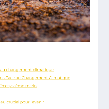
ace au changement climatique
ins Face au Changement Climatique
 l’écosystème marin
jeu crucial pour l’avenir