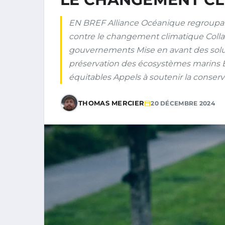
EN BREF Alliance Océanique regroupant 
contre le changement climatique Colla
gouvernements Mise en avant des solut
préservation des écosystèmes marins 
équitables Appels à soutenir la conserva
THOMAS MERCIER
20 DÉCEMBRE 2024