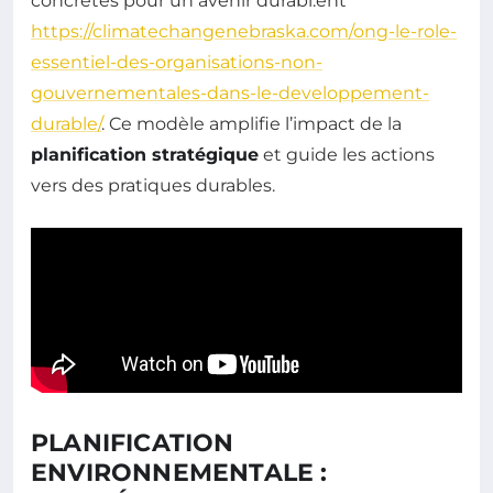
concrètes pour un avenir durabl.ent
https://climatechangenebraska.com/ong-le-role-
essentiel-des-organisations-non-
gouvernementales-dans-le-developpement-
durable/
. Ce modèle amplifie l’impact de la
planification stratégique
et guide les actions
vers des pratiques durables.
PLANIFICATION
ENVIRONNEMENTALE :