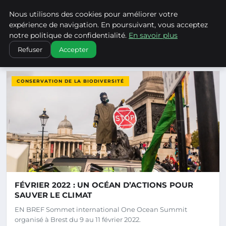
Climatechangenebraska - Blo
Nous utilisons des cookies pour améliorer votre
CLIMATECHANGENEBRASKA
expérience de navigation. En poursuivant, vous acceptez
notre politique de confidentialité.
En savoir plus
Refuser
Accepter
DERNIERS ARTICLES
CONSERVATION DE LA BIODIVERSITÉ
FÉVRIER 2022 : UN OCÉAN D’ACTIONS POUR
SAUVER LE CLIMAT
EN BREF Sommet international One Ocean Summit
organisé à Brest du 9 au 11 février 2022.