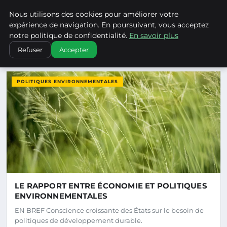
Climatechangenebraska - Blo
Nous utilisons des cookies pour améliorer votre
CLIMATECHANGENEBRASKA
expérience de navigation. En poursuivant, vous acceptez
notre politique de confidentialité.
En savoir plus
Refuser
Accepter
DERNIERS ARTICLES
POLITIQUES ENVIRONNEMENTALES
LE RAPPORT ENTRE ÉCONOMIE ET POLITIQUES
ENVIRONNEMENTALES
EN BREF Conscience croissante des États sur le besoin de
politiques de développement durable.