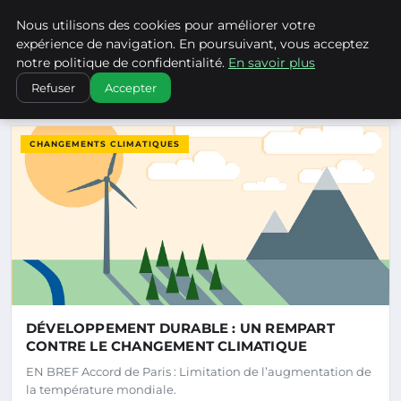
Climatechangenebraska - Blo
Nous utilisons des cookies pour améliorer votre
CLIMATECHANGENEBRASKA
expérience de navigation. En poursuivant, vous acceptez
notre politique de confidentialité.
En savoir plus
Refuser
Accepter
DERNIERS ARTICLES
CHANGEMENTS CLIMATIQUES
DÉVELOPPEMENT DURABLE : UN REMPART
CONTRE LE CHANGEMENT CLIMATIQUE
EN BREF Accord de Paris : Limitation de l’augmentation de
la température mondiale.