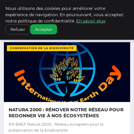
Climatechangenebraska - Blo
Nous utilisons des cookies pour améliorer votre
CLIMATECHANGENEBRASKA
expérience de navigation. En poursuivant, vous acceptez
notre politique de confidentialité.
En savoir plus
Refuser
Accepter
DERNIERS ARTICLES
CONSERVATION DE LA BIODIVERSITÉ
NATURA 2000 : RÉNOVER NOTRE RÉSEAU POUR
REDONNER VIE À NOS ÉCOSYSTÈMES
EN BREF Natura 2000 : Réseau européen pour la
préservation de la biodiversité.