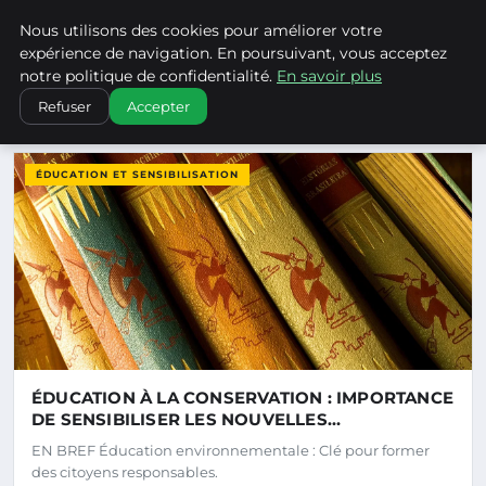
Climatechangenebraska - Blo
Nous utilisons des cookies pour améliorer votre
CLIMATECHANGENEBRASKA
expérience de navigation. En poursuivant, vous acceptez
notre politique de confidentialité.
En savoir plus
Refuser
Accepter
DERNIERS ARTICLES
ÉDUCATION ET SENSIBILISATION
ÉDUCATION À LA CONSERVATION : IMPORTANCE
DE SENSIBILISER LES NOUVELLES
GÉNÉRATIONS
EN BREF Éducation environnementale : Clé pour former
des citoyens responsables.