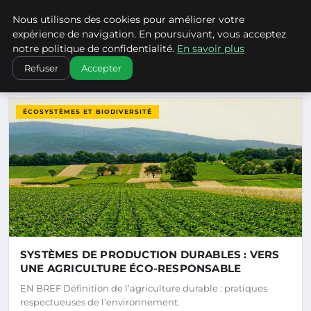
Climatechangenebraska - Blo
Nous utilisons des cookies pour améliorer votre
CLIMATECHANGENEBRASKA
expérience de navigation. En poursuivant, vous acceptez
notre politique de confidentialité.
En savoir plus
Refuser
Accepter
DERNIERS ARTICLES
ÉCOSYSTÈMES ET BIODIVERSITÉ
SYSTÈMES DE PRODUCTION DURABLES : VERS
UNE AGRICULTURE ÉCO-RESPONSABLE
EN BREF Définition de l’agriculture durable : pratiques
respectueuses de l’environnement.