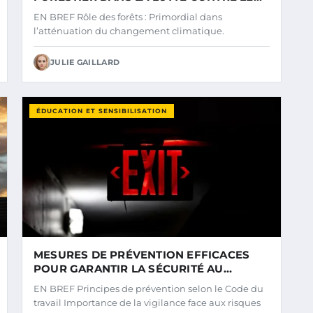
CHANGEMENT CLIMATIQUE
EN BREF Rôle des forêts : Primordial dans
l’atténuation du changement climatique.
JULIE GAILLARD
ÉDUCATION ET SENSIBILISATION
MESURES DE PRÉVENTION EFFICACES
POUR GARANTIR LA SÉCURITÉ AU
QUOTIDIEN
EN BREF Principes de prévention selon le Code du
travail Importance de la vigilance face aux risques