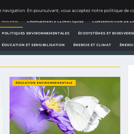
g d'actualités et d'informat
 navigation. En poursuivant, vous acceptez notre politique de co
ACCUEIL
CHANGEMENTS CLIMATIQUES
CONSERVATION DE LA
POLITIQUES ENVIRONNEMENTALES
ÉCOSYSTÈMES ET BIODIVERS
ÉDUCATION ET SENSIBILISATION
ÉNERGIE ET CLIMAT
ÉNERGI
ÉDUCATION ENVIRONNEMENTALE