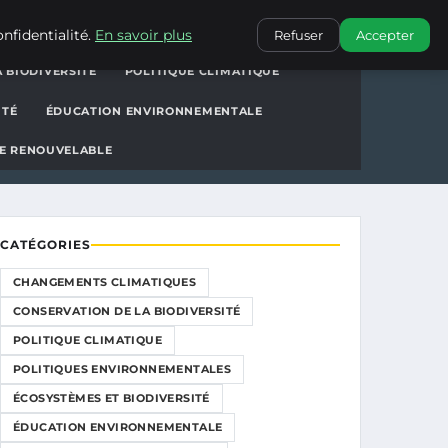
ions
CONTACT
nfidentialité.
En savoir plus
Refuser
Accepter
 BIODIVERSITÉ
POLITIQUE CLIMATIQUE
ITÉ
ÉDUCATION ENVIRONNEMENTALE
E RENOUVELABLE
CATÉGORIES
CHANGEMENTS CLIMATIQUES
CONSERVATION DE LA BIODIVERSITÉ
POLITIQUE CLIMATIQUE
POLITIQUES ENVIRONNEMENTALES
ÉCOSYSTÈMES ET BIODIVERSITÉ
ÉDUCATION ENVIRONNEMENTALE