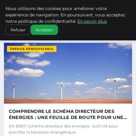
Climatechangenebraska - Blo
Nous utilisons des cookies pour améliorer votre
CLIMATECHANGENEBRASKA
expérience de navigation. En poursuivant, vous acceptez
notre politique de confidentialité.
En savoir plus
Refuser
Accepter
DERNIERS ARTICLES
ÉNERGIE RENOUVELABLE
COMPRENDRE LE SCHÉMA DIRECTEUR DES
ÉNERGIES : UNE FEUILLE DE ROUTE POUR UNE
TRANSITION ÉNERGÉTIQUE RÉUSSIE
EN BREF Schéma directeur des énergies : outil clé pour
planifier la transition énergétique.