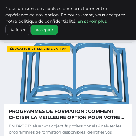
Climatechangenebraska - Blo
Nous utilisons des cookies pour améliorer votre
CLIMATECHANGENEBRASKA
expérience de navigation. En poursuivant, vous acceptez
notre politique de confidentialité.
En savoir plus
Refuser
Accepter
DERNIERS ARTICLES
ÉDUCATION ET SENSIBILISATION
PROGRAMMES DE FORMATION : COMMENT
CHOISIR LA MEILLEURE OPTION POUR VOTRE
CARRIÈRE
EN BREF Évaluer vos objectifs professionnels Analyser les
programmes de formation disponibles Identifier vos…