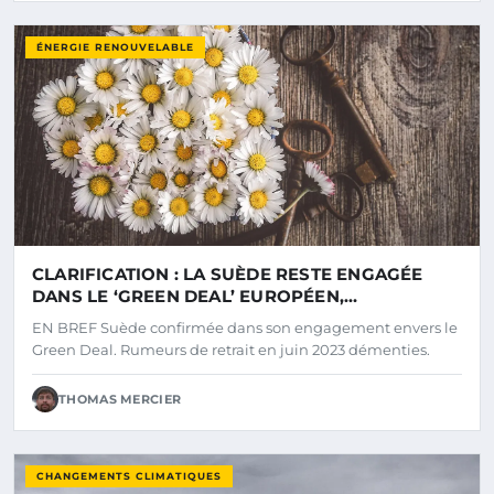
ÉNERGIE RENOUVELABLE
CLARIFICATION : LA SUÈDE RESTE ENGAGÉE
DANS LE ‘GREEN DEAL’ EUROPÉEN,
CONTRAIREMENT À DES RUMEURS DE RETRAIT
EN BREF Suède confirmée dans son engagement envers le
EN JUIN 2023
Green Deal. Rumeurs de retrait en juin 2023 démenties.
THOMAS MERCIER
CHANGEMENTS CLIMATIQUES