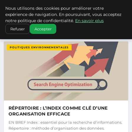
Climatechangenebraska - Blo
Nous utilisons des cookies pour améliorer votre
CLIMATECHANGENEBRASKA
expérience de navigation. En poursuivant, vous acceptez
notre politique de confidentialité.
En savoir plus
Refuser
Accepter
DERNIERS ARTICLES
POLITIQUES ENVIRONNEMENTALES
RÉPERTOIRE : L’INDEX COMME CLÉ D’UNE
ORGANISATION EFFICACE
EN BREF Index : essentiel pour la recherche d’informations.
Répertoire : méthode d’organisation des données.