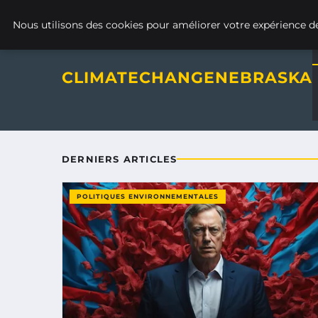
Climatechangenebraska - Blo
SAMEDI 8 AOÛT 2026
Nous utilisons des cookies pour améliorer votre expérience de
CLIMATECHANGENEBRASKA
DERNIERS ARTICLES
POLITIQUES ENVIRONNEMENTALES