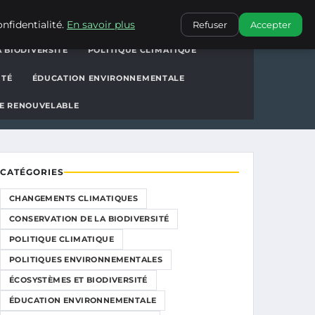
ions
CONTACT
nfidentialité.
En savoir plus
Refuser
Accepter
 BIODIVERSITÉ
POLITIQUE CLIMATIQUE
ITÉ
ÉDUCATION ENVIRONNEMENTALE
E RENOUVELABLE
CATÉGORIES
CHANGEMENTS CLIMATIQUES
CONSERVATION DE LA BIODIVERSITÉ
POLITIQUE CLIMATIQUE
POLITIQUES ENVIRONNEMENTALES
ÉCOSYSTÈMES ET BIODIVERSITÉ
ÉDUCATION ENVIRONNEMENTALE