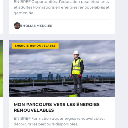
EN BREF Opportunités d’éducation pour étudiants
et adultes Formations en énergies renouvelables et
gestion de…
THOMAS MERCIER
ÉNERGIE RENOUVELABLE
MON PARCOURS VERS LES ÉNERGIES
RENOUVELABLES
EN BREF Formation aux énergies renouvelables :
découvrir les parcours disponibles.