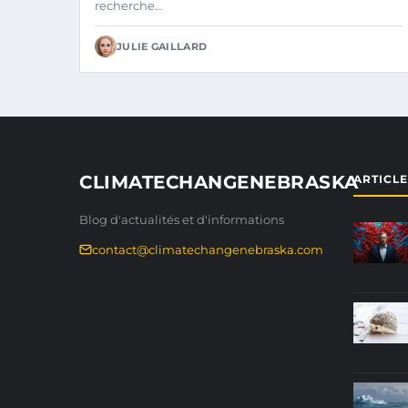
recherche…
JULIE GAILLARD
CLIMATECHANGENEBRASKA
ARTICL
Blog d'actualités et d'informations
contact@climatechangenebraska.com