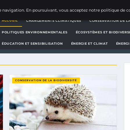
g d'actualités et d'informat
 navigation. En poursuivant, vous acceptez notre politique de co
ACCUEIL
CHANGEMENTS CLIMATIQUES
CONSERVATION DE LA
POLITIQUES ENVIRONNEMENTALES
ÉCOSYSTÈMES ET BIODIVERS
ÉDUCATION ET SENSIBILISATION
ÉNERGIE ET CLIMAT
ÉNERGI
CONSERVATION DE LA BIODIVERSITÉ