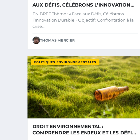
AUX DÉFIS, CÉLÉBRONS L’INNOVATION
DURABLE
EN BREF Thème : « Face aux Défis, Célébrons
l’Innovation Durable » Objectif : Confrontation à la
crise…
THOMAS MERCIER
POLITIQUES ENVIRONNEMENTALES
DROIT ENVIRONNEMENTAL :
COMPRENDRE LES ENJEUX ET LES DÉFIS
LÉGISLATIFS ACTUELS