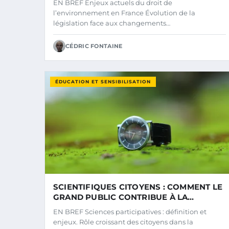
EN BREF Enjeux actuels du droit de
l’environnement en France Évolution de la
législation face aux changements…
CÉDRIC FONTAINE
ÉDUCATION ET SENSIBILISATION
SCIENTIFIQUES CITOYENS : COMMENT LE
GRAND PUBLIC CONTRIBUE À LA
RECHERCHE SCIENTIFIQUE
EN BREF Sciences participatives : définition et
enjeux. Rôle croissant des citoyens dans la