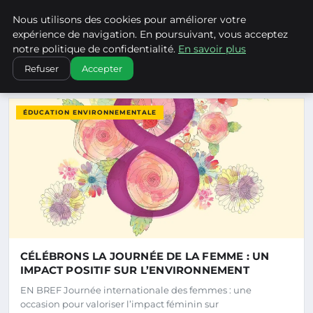
Climatechangenebraska - Blo
Nous utilisons des cookies pour améliorer votre
CLIMATECHANGENEBRASKA
expérience de navigation. En poursuivant, vous acceptez
notre politique de confidentialité.
En savoir plus
Refuser
Accepter
DERNIERS ARTICLES
ÉDUCATION ENVIRONNEMENTALE
CÉLÉBRONS LA JOURNÉE DE LA FEMME : UN
IMPACT POSITIF SUR L’ENVIRONNEMENT
EN BREF Journée internationale des femmes : une
occasion pour valoriser l’impact féminin sur