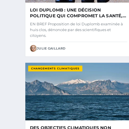
LOI DUPLOMB : UNE DÉCISION
POLITIQUE QUI COMPROMET LA SANTÉ,
L’ENVIRONNEMENT, LA RECHERCHE
EN BREF Proposition de loi Duplomb examinée à
SCIENTIFIQUE ET L’AVENIR DE
huis clos, dénoncée par des scientifiques et
L’AGRICULTURE
citoyens.
JULIE GAILLARD
CHANGEMENTS CLIMATIQUES
DES OBJECTIFS CLIMATIQUES NON