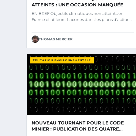
ATTEINTS : UNE OCCASION MANQUÉE
EN BREF Objectifs climatiques non atteints en
France et ailleurs. Lacunes dans les plans d’action…
THOMAS MERCIER
ÉDUCATION ENVIRONNEMENTALE
NOUVEAU TOURNANT POUR LE CODE
MINIER : PUBLICATION DES QUATRE
ORDONNANCES DU 13 AVRIL 2022 EN