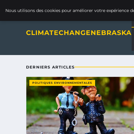
Climatechangenebraska - Blo
VENDREDI 7 AOÛT 2026
Nous utilisons des cookies pour améliorer votre expérience de
CLIMATECHANGENEBRASKA
DERNIERS ARTICLES
POLITIQUES ENVIRONNEMENTALES