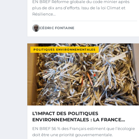
EN BREF Réforme globale du code minier après
LIEN AVEC LA LOI SUR LE CLIMAT ET LA
plus de dix ans d’efforts. Issu de la loi Climat et
RÉSILIENCE DU 22 AOÛT 2021
Résilience…
CÉDRIC FONTAINE
POLITIQUES ENVIRONNEMENTALES
L’IMPACT DES POLITIQUES
ENVIRONNEMENTALES : LA FRANCE
PLÉBISCITE L’ARTIFICIALISATION,
EN BREF 56 % des Français estiment que l’écologie
L’UTILISATION DES PESTICIDES ET LA
doit être une priorité gouvernementale.
RÉNOVATION DURABLE