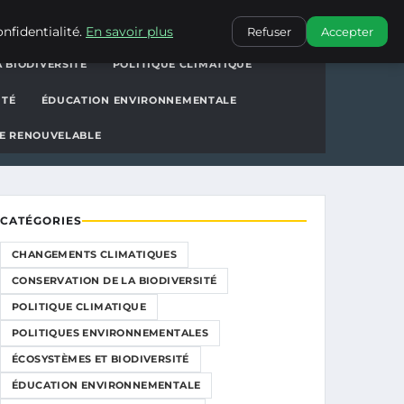
ions
CONTACT
nfidentialité.
En savoir plus
Refuser
Accepter
 BIODIVERSITÉ
POLITIQUE CLIMATIQUE
ITÉ
ÉDUCATION ENVIRONNEMENTALE
E RENOUVELABLE
CATÉGORIES
CHANGEMENTS CLIMATIQUES
CONSERVATION DE LA BIODIVERSITÉ
POLITIQUE CLIMATIQUE
POLITIQUES ENVIRONNEMENTALES
ÉCOSYSTÈMES ET BIODIVERSITÉ
ÉDUCATION ENVIRONNEMENTALE