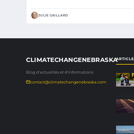
JULIE GAILLARD
CLIMATECHANGENEBRASKA
ARTICL
Blog d'actualités et d'informations
contact@climatechangenebraska.com