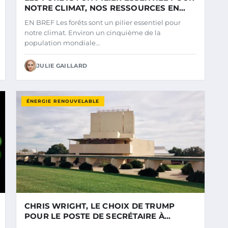
NOTRE CLIMAT, NOS RESSOURCES EN
EAU, NOTRE SANTÉ ET NOS MOYENS DE
EN BREF Les forêts sont un pilier essentiel pour
SUBSISTANCE
notre climat. Environ un cinquième de la
population mondiale…
JULIE GAILLARD
ÉNERGIE RENOUVELABLE
CHRIS WRIGHT, LE CHOIX DE TRUMP
POUR LE POSTE DE SECRÉTAIRE À
L’ÉNERGIE, A DES OPINIONS