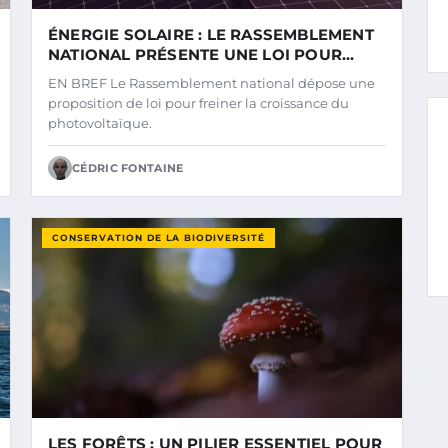
ÉNERGIE SOLAIRE : LE RASSEMBLEMENT
NATIONAL PRÉSENTE UNE LOI POUR
RALENTIR L’EXPANSION DU
EN BREF Le Rassemblement national dépose une
PHOTOVOLTAÏQUE
proposition de loi pour freiner la croissance du
photovoltaïque.
CÉDRIC FONTAINE
CONSERVATION DE LA BIODIVERSITÉ
LES FORÊTS : UN PILIER ESSENTIEL POUR