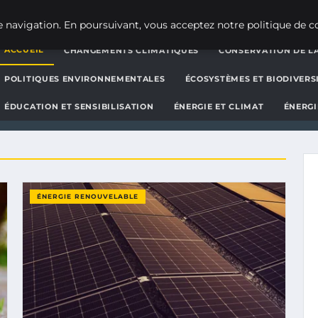
g d'actualités et d'informat
 navigation. En poursuivant, vous acceptez notre politique de co
ACCUEIL
CHANGEMENTS CLIMATIQUES
CONSERVATION DE LA
POLITIQUES ENVIRONNEMENTALES
ÉCOSYSTÈMES ET BIODIVERS
ÉDUCATION ET SENSIBILISATION
ÉNERGIE ET CLIMAT
ÉNERGI
ÉNERGIE RENOUVELABLE