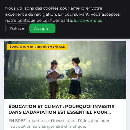
Climatechangenebraska - Blo
Nous utilisons des cookies pour améliorer votre
CLIMATECHANGENEBRASKA
expérience de navigation. En poursuivant, vous acceptez
notre politique de confidentialité.
En savoir plus
Refuser
Accepter
DERNIERS ARTICLES
ÉDUCATION ENVIRONNEMENTALE
ÉDUCATION ET CLIMAT : POURQUOI INVESTIR
DANS L’ADAPTATION EST ESSENTIEL POUR
NOTRE AVENIR
EN BREF Importance d’investir dans l’éducation pour
l’adaptation au changement climatique.