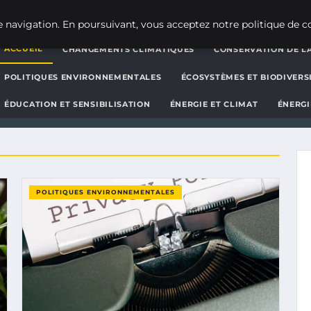
g d'actualités et d'informat
 navigation. En poursuivant, vous acceptez notre politique de co
ACCUEIL
CHANGEMENTS CLIMATIQUES
CONSERVATION DE LA
POLITIQUES ENVIRONNEMENTALES
ÉCOSYSTÈMES ET BIODIVERS
ÉDUCATION ET SENSIBILISATION
ÉNERGIE ET CLIMAT
ÉNERGI
POLITIQUES ENVIRONNEMENTALES