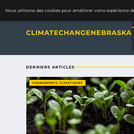
Climatechangenebraska - Blo
SAMEDI 8 AOÛT 2026
Nous utilisons des cookies pour améliorer votre expérience de
CLIMATECHANGENEBRASKA
DERNIERS ARTICLES
CHANGEMENTS CLIMATIQUES