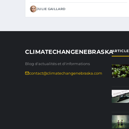
JULIE GAILLARD
CLIMATECHANGENEBRASKA
ARTICL
Blog d'actualités et d'informations
contact@climatechangenebraska.com