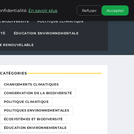
ions
CONTACT
nfidentialité.
En savoir plus
Refuser
Accepter
 BIODIVERSITÉ
POLITIQUE CLIMATIQUE
ITÉ
ÉDUCATION ENVIRONNEMENTALE
E RENOUVELABLE
CATÉGORIES
CHANGEMENTS CLIMATIQUES
CONSERVATION DE LA BIODIVERSITÉ
POLITIQUE CLIMATIQUE
POLITIQUES ENVIRONNEMENTALES
ÉCOSYSTÈMES ET BIODIVERSITÉ
ÉDUCATION ENVIRONNEMENTALE