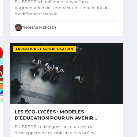
EN BREF Réchauffement des océans :
Augmentation des températures entraînant des
modifications dans la…
THOMAS MERCIER
ÉDUCATION ET SENSIBILISATION
LES ÉCO-LYCÉES : MODÈLES
D’ÉDUCATION POUR UN AVENIR
DURABLE
EN BREF Éco-délégués : acteurs clés du
développement durable dans les lycées.