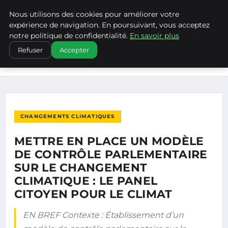
Nous utilisons des cookies pour améliorer votre
CLIMATECHANGENEBRASKA
expérience de navigation. En poursuivant, vous acceptez
notre politique de confidentialité.
En savoir plus
ACCUEIL
CHANGEMENTS CLIMATIQUES
Refuser
Accepter
METTRE EN PLACE UN MODÈLE DE CONTRÔLE PARLEMENTAIRE
SUR LE…
CHANGEMENTS CLIMATIQUES
METTRE EN PLACE UN MODÈLE
DE CONTRÔLE PARLEMENTAIRE
SUR LE CHANGEMENT
CLIMATIQUE : LE PANEL
CITOYEN POUR LE CLIMAT
EN BREF Contexte : Établissement d’un