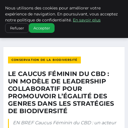
Nous utilisons des cookies pour améliorer votre
CLIMATECHANGENEBRASKA
expérience de navigation. En poursuivant, vous acceptez
notre politique de confidentialité.
En savoir plus
ACCUEIL
CONSERVATION DE LA BIODIVERSITÉ
Refuser
Accepter
LE CAUCUS FÉMININ DU CBD : UN MODÈLE DE LEADERSHIP…
CONSERVATION DE LA BIODIVERSITÉ
LE CAUCUS FÉMININ DU CBD :
UN MODÈLE DE LEADERSHIP
COLLABORATIF POUR
PROMOUVOIR L’ÉGALITÉ DES
GENRES DANS LES STRATÉGIES
DE BIODIVERSITÉ
EN BREF Caucus Féminin du CBD : un acteur