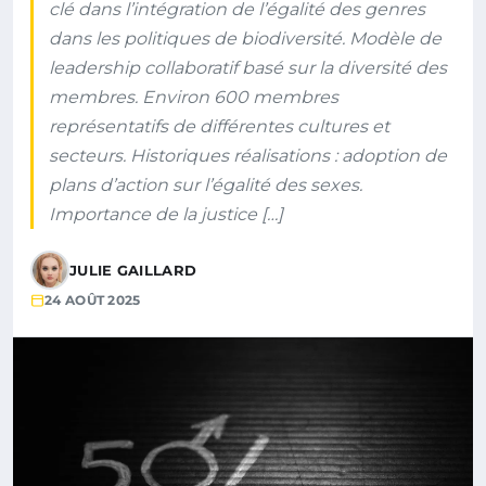
clé dans l’intégration de l’égalité des genres
dans les politiques de biodiversité. Modèle de
leadership collaboratif basé sur la diversité des
membres. Environ 600 membres
représentatifs de différentes cultures et
secteurs. Historiques réalisations : adoption de
plans d’action sur l’égalité des sexes.
Importance de la justice […]
JULIE GAILLARD
24 AOÛT 2025