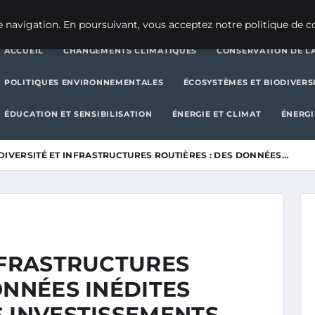
CHANGEMENTS CLIMATIQUES
CONSERVATION DE LA BIODIVERSITÉ
 navigation. En poursuivant, vous acceptez notre politique de co
ACCUEIL
CHANGEMENTS CLIMATIQUES
CONSERVATION DE LA
POLITIQUES ENVIRONNEMENTALES
ÉCOSYSTÈMES ET BIODIVERS
ÉDUCATION ET SENSIBILISATION
ÉNERGIE ET CLIMAT
ÉNERGI
DIVERSITÉ ET INFRASTRUCTURES ROUTIÈRES : DES DONNÉES…
NFRASTRUCTURES
ONNÉES INÉDITES
S INVESTISSEMENTS