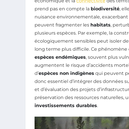
économique et la
connectivité
des territ
prend pas en compte la
biodiversité
, el
nuisance environnementale, exacerbant la 
peuvent fragmenter les
habitats
, pertu
plusieurs espèces. Par exemple, la const
écologiquement sensibles peut isoler des
long terme plus difficile. Ce phénomène
espèces endémiques
, souvent plus vuln
augmentent le risque d’accidents mortels 
d’
espèces non indigènes
qui peuvent pe
donc essentiel d’intégrer des données su
et d’évaluation des projets d’infrastructu
préservation des ressources naturelles, 
investissements durables
.