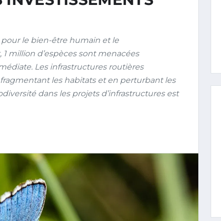
 pour le bien-être humain et le
 1 million d’espèces sont menacées
médiate. Les infrastructures routières
fragmentant les habitats et en perturbant les
iversité dans les projets d’infrastructures est