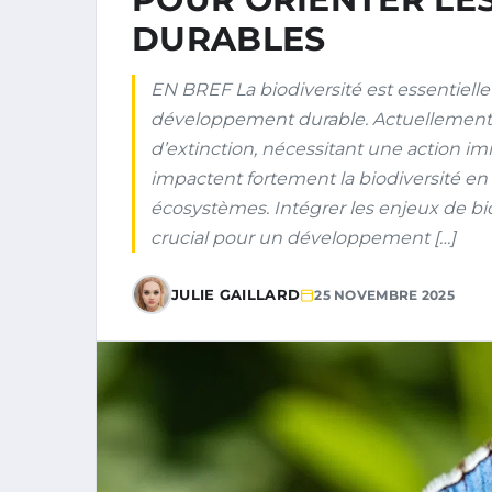
DURABLES
EN BREF La biodiversité est essentielle
développement durable. Actuellement,
d’extinction, nécessitant une action im
impactent fortement la biodiversité en 
écosystèmes. Intégrer les enjeux de biod
crucial pour un développement […]
JULIE GAILLARD
25 NOVEMBRE 2025