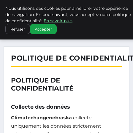
Nous utilisons des cookies pour améliorer votre expérience
CLIMATECHANGENEBRASKA
de navigation. En poursuivant, vous acceptez notre politique
de confidentialité.
En savoir plus
›
ACCUEIL
POLITIQUE DE CONFIDENTIALITÉ
Refuser
Accepter
POLITIQUE DE CONFIDENTIALI
POLITIQUE DE
CONFIDENTIALITÉ
Collecte des données
Climatechangenebraska
collecte
uniquement les données strictement